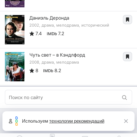
Даниэль Деронда
2002, драма, мелодрама, исторический
7.4
7.2
IMDb
Чуть свет – в Кэндлфорд
2008, драма, мелодрама
8
8.2
IMDb
Используем
технологии рекомендаций