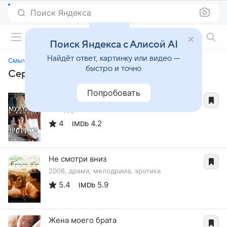
Поиск Яндекса
Фильмы онлайн
Поиск Яндекса с Алисой AI
Найдёт ответ, картинку или видео —
Смычок
быстро и точно
Сериалы, похожие на «Смычок»
Попробовать
Мужчина в поисках эротики
2010, драма
4
4.2
IMDb
Не смотри вниз
2008, драма, мелодрама, эротика
5.4
5.9
IMDb
Жена моего брата