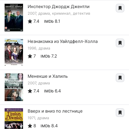
Инспектор Джордж Джентли
2007, драма, криминал, детектив
7.4
8.1
IMDb
Незнакомка из Уайлдфелл-Холла
1996, драма
7
7.2
IMDb
Менекше и Халиль
2007, драма
7.4
6.4
IMDb
Вверх и вниз по лестнице
1971, драма
8
8.4
IMDb