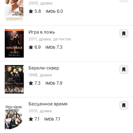
2005, драма
5.8
6.0
IMDb
Игра в ложь
2011, драма, детектив
6.9
7.3
IMDb
Беркли-сквер
1998, драма
7.3
7.9
IMDb
Бесценное время
2010, драма
7.1
7.1
IMDb