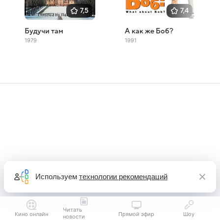
7,5
7,4
Будучи там
А как же Боб?
1979
1991
Используем
технологии рекомендаций
Читать
Кино онлайн
Прямой эфир
Шоу
новости