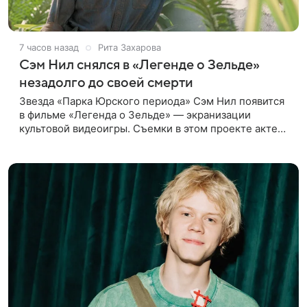
7 часов назад
Рита Захарова
Сэм Нил снялся в «Легенде о Зельде»
незадолго до своей смерти
Звезда «Парка Юрского периода» Сэм Нил появится
в фильме «Легенда о Зельде» — экранизации
культовой видеоигры. Съемки в этом проекте актер
завершил незадолго до ухода из жизни, сообщает
Deadline. События фильма