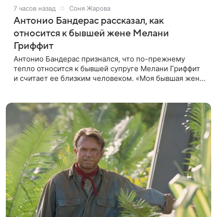
7 часов назад
Соня Жарова
Антонио Бандерас рассказал, как
относится к бывшей жене Мелани
Гриффит
Антонио Бандерас признался, что по-прежнему
тепло относится к бывшей супруге Мелани Гриффит
и считает ее близким человеком. «Моя бывшая жена
если и не мой лучший друг, то один из лучших», —
отметил актер. По