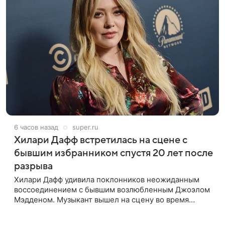
6 часов назад
super.ru
Хилари Дафф встретилась на сцене с
бывшим избранником спустя 20 лет после
разрыва
Хилари Дафф удивила поклонников неожиданным
воссоединением с бывшим возлюбленным Джоэлом
Мэдденом. Музыкант вышел на сцену во время
концерта певицы в Нью-Йорке в рамках ее мирового
тура «The Lucky Me» — спустя