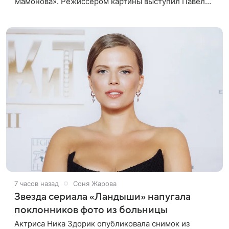
Мамонова». Режиссером картины выступил Павел
Лунгин, который снимал музыканта в культовых
лентах «Такси-блюз» и «Остров». Новая работа
7 часов назад
Соня Жарова
Звезда сериала «Ландыши» напугала
поклонников фото из больницы
Актриса Ника Здорик опубликовала снимок из