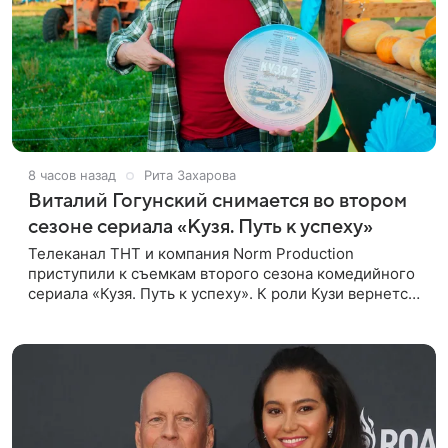
8 часов назад
Рита Захарова
Виталий Гогунский снимается во втором
сезоне сериала «Кузя. Путь к успеху»
Телеканал ТНТ и компания Norm Production
приступили к съемкам второго сезона комедийного
сериала «Кузя. Путь к успеху». К роли Кузи вернется
Виталий Гогунский. Вместе с ним в новом сезоне
сыграют Денис Бузин,