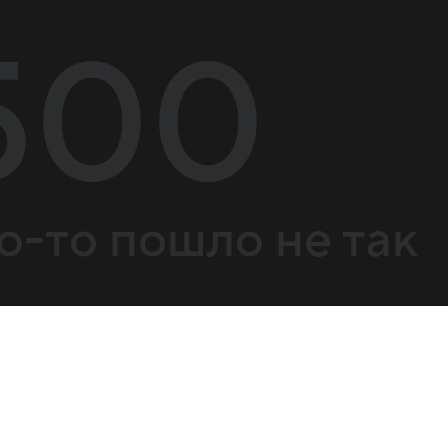
500
о-то пошло не так