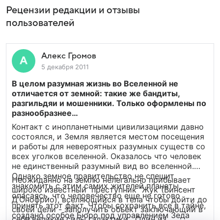
Рецензии редакции и отзывы
пользователей
Алекс Громов
5 декабря 2011
В целом разумная жизнь во Вселенной не
отличается от земной: такие же бандиты,
разгильдяи и мошенники. Только оформлены по
разнообразнее…
Контакт с инопланетными цивилизациями давно
состоялся, и Земля является местом посещения
и работы для невероятных разумных существ со
всех уголков вселенной. Оказалось что человек
не единственный разумный вид во вселенной.
Однако земное правительство не спешит
Неожиданно на землю нелегально прибывает
знакомить с этим самих жителей планеты,
широко известный преступник "Жук"(Винсент
опасаясь, что человечество еще не готово
Д’Онофрио), вселяющийся в тела чтобы дойти до
принять этот факт. Чтобы сохранить все в тайне,
своей цели - заполучить объект заключающий в
создано особое Бюро под управлением Зеда
себе великие силы галактики. Один из