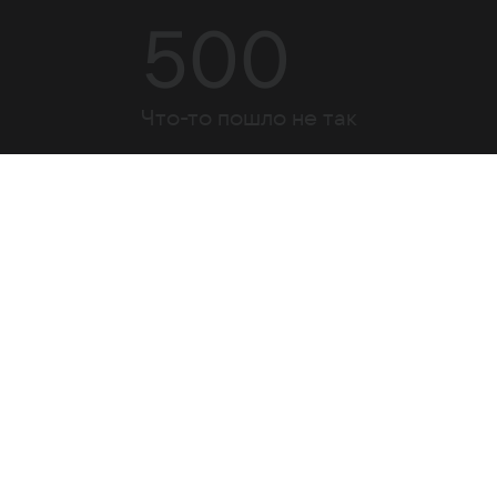
500
Что-то пошло не так