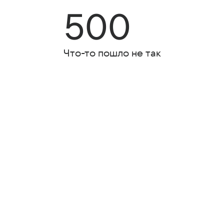
500
Что-то пошло не так