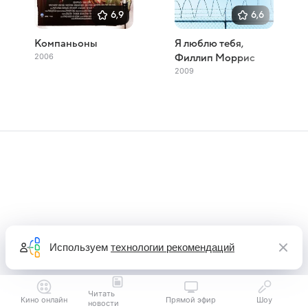
6,9
6,6
Компаньоны
Я люблю тебя,
2006
Филлип Моррис
2009
Используем
технологии рекомендаций
Читать
Кино онлайн
Прямой эфир
Шоу
новости