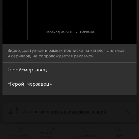
(Yuusha no Kuzu) - обратите внимание, что 19-я серия 1-
го сезона сериала Герой-мерзавец (Yuusha no Kuzu)
доступна для онлайн-просмотра.
Переход на ivi.ru
•
Реклама
Видео, доступное в рамках подписки на каталог фильмов
и сериалов, не сопровождается рекламой.
Герой-мерзавец
«Герой-мерзавец»
Используем
технологии рекомендаций
Читать
Кино онлайн
Прямой эфир
Шоу
новости