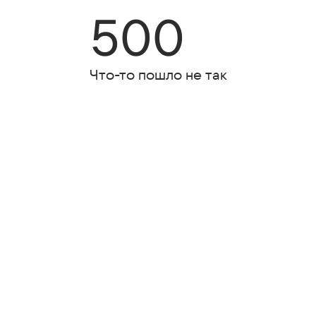
500
Что-то пошло не так