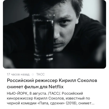
17 часов назад
ТАСС
Российский режиссер Кирилл Соколов
снимет фильм для Netflix
НЬЮ-ЙОРК, 8 августа. /ТАСС/. Российский
кинорежиссер Кирилл Соколов, известный по
черной комедии «Папа, сдохни» (2018), снимет
научно-фантастический триллер Blur для