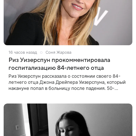
16 часов назад
Соня Жарова
Риз Уизерспун прокомментировала
госпитализацию 84-летнего отца
Риз Уизерспун рассказала о состоянии своего 84-
летнего отца Джона Дрейпера Уизерспуна, который
накануне попал в больницу после падения. 50-
летняя актриса сообщила, что сейчас с ним все в
порядке. «Я хочу, чтобы