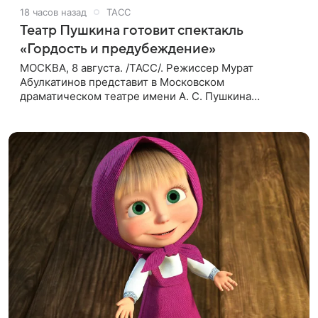
18 часов назад
ТАСС
Театр Пушкина готовит спектакль
«Гордость и предубеждение»
МОСКВА, 8 августа. /ТАСС/. Режиссер Мурат
Абулкатинов представит в Московском
драматическом театре имени А. С. Пушкина
спектакль «Гордость и предубеждение» по
одноименному роману английской писательницы
XVIII —