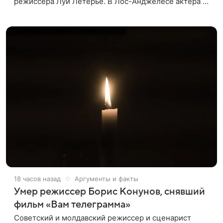
режиссера Луи Летерье. В Лос-Анджелесе актера на
два дня поселили внутри рекламного билборда,
оформленного как фасад жилого
18 часов назад
Аргументы и факты
Умер режиссер Борис Конунов, снявший
фильм «Вам телеграмма»
Советский и молдавский режиссер и сценарист