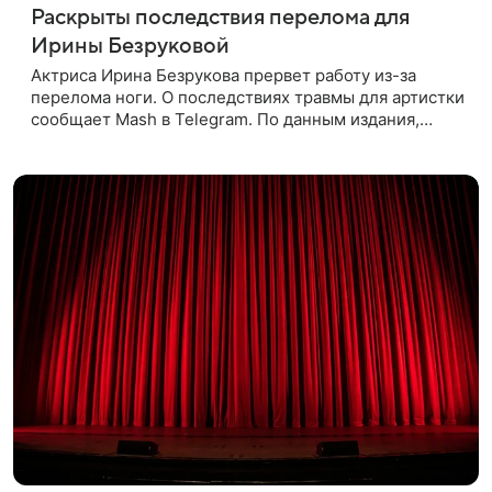
Раскрыты последствия перелома для
Ирины Безруковой
Актриса Ирина Безрукова прервет работу из-за
перелома ноги. О последствиях травмы для артистки
сообщает Mash в Telegram. По данным издания,
Безрукова пропустит 15 спектаклей — восемь
показов «Женитьбы Фигаро»,