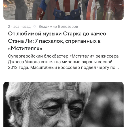
2 часа назад
Владимир Белозеров
От любимой музыки Старка до камео
Стэна Ли: 7 пасхалок, спрятанных в
«Мстителях»
Супергеройский блокбастер «Мстители» режиссера
Джосса Уидона вышел на мировые экраны весной
2012 года. Масштабный кроссовер подвел черту под
первой фазой медиафраншизы Marvel и заложил
основу для дальнейшего