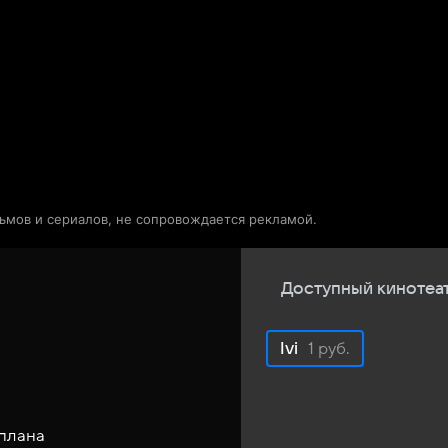
Телепрограмма
Звезды
льмов и сериалов, не сопровождается рекламой.
Доступный кинотеа
Ivi
1 руб.
плана