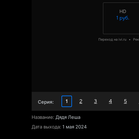
HD
1 руб.
Переход на ivi.ru
•
Ре
1
2
3
4
5
Серия:
Название:
Дядя Леша
Дата выхода:
1 мая 2024