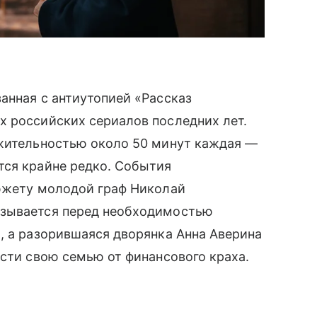
занная с антиутопией «Рассказ
х российских сериалов последних лет.
лжительностью около 50 минут каждая —
тся крайне редко. События
сюжету молодой граф Николай
азывается перед необходимостью
, а разорившаяся дворянка Анна Аверина
асти свою семью от финансового краха.