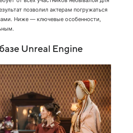
ебует от всех участников небывалой для
езультат позволил актерам погружаться
енами. Ниже — ключевые особенности,
ьным.
базе Unreal Engine