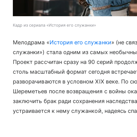
Кадр из сериала «История его служанки»
Мелодрама «
История его служанки
» (не свя
служанки») стала одним из самых необычны
Проект рассчитан сразу на 90 серий продо
столь масштабный формат сегодня встречае
разворачиваются в условном XIX веке. По 
Шереметьев после возвращения с войны ок
заключить брак ради сохранения наследства
устраивается к нему служанкой, надеясь сп