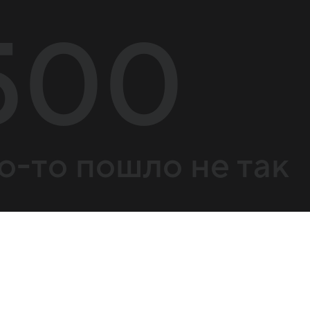
500
о-то пошло не так