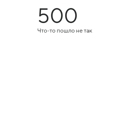
500
Что-то пошло не так