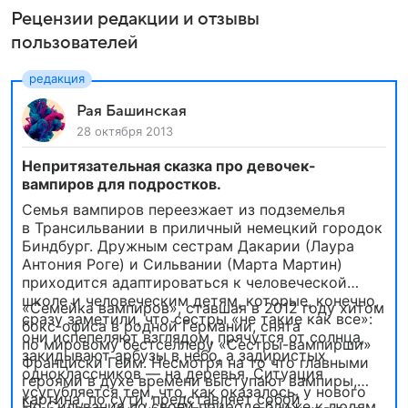
Рецензии редакции и отзывы
пользователей
Рая Башинская
28 октября 2013
Непритязательная сказка про девочек-
вампиров для подростков.
Семья вампиров переезжает из подземелья
в Трансильвании в приличный немецкий городок
Биндбург. Дружным сестрам Дакарии (Лаура
Антония Роге) и Сильвании (Марта Мартин)
приходится адаптироваться к человеческой
школе и человеческим детям, которые, конечно,
«Семейка вампиров», ставшая в 2012 году хитом
сразу заметили, что сестры «не такие как все»:
бокс-офиса в родной Германии, снята
они испепеляют взглядом, прячутся от солнца,
по мировому бестселлеру «Сестры-вампирши»
закидывают арбузы в небо, а задиристых
Франциски Гейм. Несмотря на то что главными
одноклассников — на деревья. Ситуация
героями в духе времени выступают вампиры,
усугубляется тем, что, как оказалось, у нового
картина, по сути, представляет собой
Но Сильвания по своей природе ближе к людям,