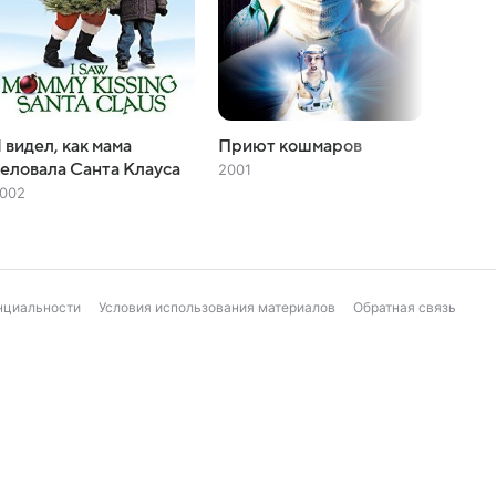
 видел, как мама
Приют кошмаров
Сотво
еловала Санта Клауса
2001
2001
002
нциальности
Условия использования материалов
Обратная связь