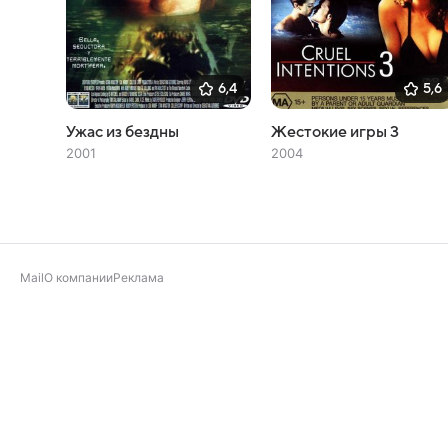
6,4
5,6
Ужас из бездны
Жестокие игры 3
2001
2004
Mail
О компании
Реклама