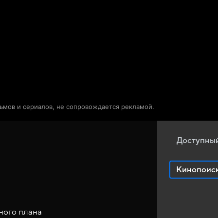
Телепрограмма
Звезды
льмов и сериалов, не сопровождается рекламой.
Доступный
Кинопоис
ного плана