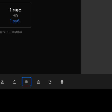
1 мес
HD
1 руб.
k.ru
•
Реклама
3
4
5
6
7
8