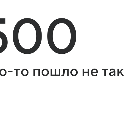
500
о-то пошло не так