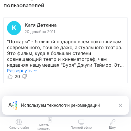
пользователей
Катя Деткина
20 декабря 2011
"Пожары" - большой подарок всем поклонникам
современного, точнее даже, актуального театра.
Это фильм, куда в большей степени
совмещающий театр и кинематограф, чем
недавняя нашумевшая "Буря" Джули Теймор. Это
драма личная - речь идет о семье Марван, а
Развернуть
большую часть времени об одной только
20
женщине из этой семьи, Наваль Марван. Это
драма историческая или, если угодно,
политическая - не секрет, что автор
оригинальной пьесы и постановщик Важди
Используем
технологии рекомендаций
Муавад под Наваль Марван подразумевал целую
страну, которую в фильме даже не называют
напрямую. А сегодня ее смело можно называть
воплощением целого региона, где гражданская
Читать
Кино онлайн
Прямой эфир
Шоу
война, к сожалению, сохраняет актуальность как
новости