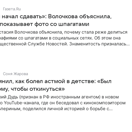
Газета.Ru
начал сдавать»: Волочкова объяснила,
 показывает фото со шпагатами
тасия Волочкова объяснила, почему стала реже делиться
афиями со шпагатами в социальных сетях. Об этом она
бщественной Службе Новостей. Знаменитость призналась,
Соня Жарова
нил, как болел астмой в детстве: «Был
ому, чтобы откинуться»
ий Дудь (признан в РФ иностранным агентом) в новом
о YouTube-канала, где он беседовал с кинокомпозитором
ьпериным, поделился личной историей о борьбе с
 астмой в