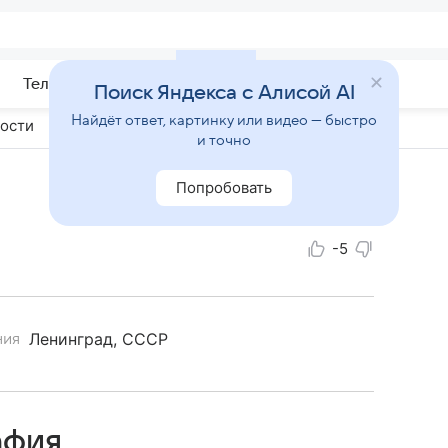
Телепрограмма
Звезды
Поиск Яндекса с Алисой AI
Найдёт ответ, картинку или видео — быстро
ости
и точно
Попробовать
-5
Ленинград, СССР
ния
афия