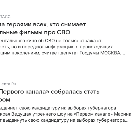
ТАСС
а героями всех, кто снимает
льные фильмы про СВО
ентального кино об СВО не только отражают
ость, но и передают информацию о происходящих
ущим поколениям, считает депутат Госдумы МОСКВА,
/. Каждый человек, который
Lenta.Ru
Первого канала» собралась стать
ром
ыдвинет свою кандидатуру на выборах губернатора
 края Ведущая утреннего шоу на «Первом канале» Марина
т выдвинуть свою кандидатуру на выборах губернатора
края, сообщает