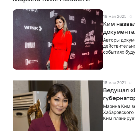
19 мая 2025
Ким назвал
документа
Авторы докум
действительн
событиях буд
19 мая. /ТАСС
18 мая 2021
Ведущая «
губернато
Марина Ким в
Хабаровского
Ким планируе
Хабаровского 