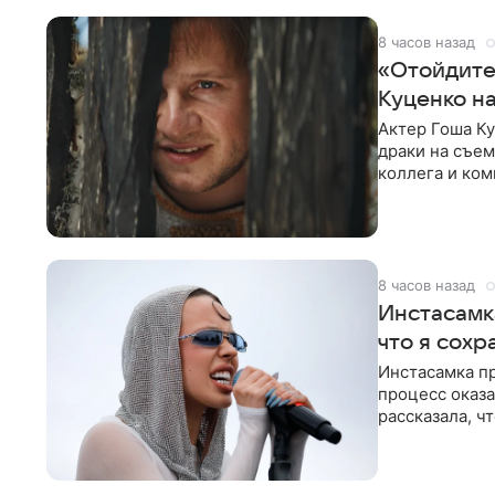
8 часов назад
«Отойдите,
Куценко н
Актер Гоша Ку
драки на съем
коллега и ком
8 часов назад
Инстасамк
что я сохр
Инстасамка пр
процесс оказа
рассказала, ч
«ужасно