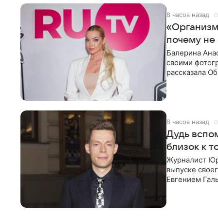
8 часов назад
«Организм 
почему не
Балерина Анас
своими фотогр
рассказала О
что на
8 часов назад
Дудь вспом
близок к т
Журналист Юр
выпуске своег
Евгением Гал
бронхиальной