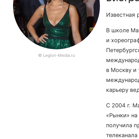
Известная 
В школе Ма
и хореограф
Петербургс
© Legion-Media.ru
междунаро
в Москву и
международ
карьеру ве
С 2004 г. 
«Рынки» на
получила п
телеканала