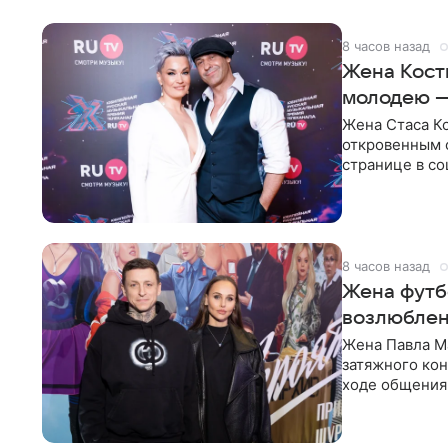
8 часов назад
Жена Кост
молодею 
Жена Стаса К
откровенным 
странице в со
время отпуска
8 часов назад
Жена футбо
возлюблен
Жена Павла Ма
затяжного ко
ходе общения 
раньше судил 