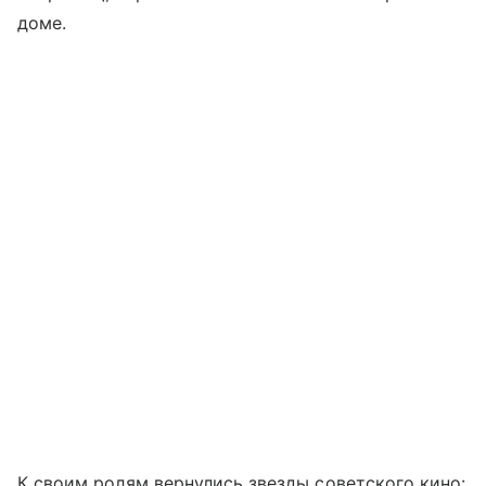
доме.
К своим ролям вернулись звезды советского кино: