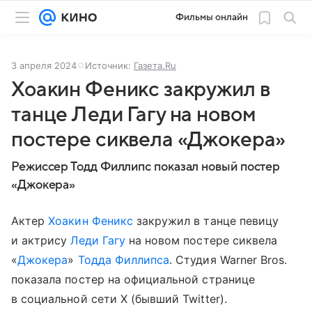
Фильмы онлайн
3 апреля 2024
Источник:
Газета.Ru
Хоакин Феникс закружил в
танце Леди Гагу на новом
постере сиквела «Джокера»
Режиссер Тодд Филлипс показал новый постер
«Джокера»
Актер
Хоакин Феникс
закружил в танце певицу
и актрису
Леди Гагу
на новом постере сиквела
«
Джокера
»
Тодда Филлипса
. Студия Warner Bros.
показала постер на официальной странице
в социальной сети X (бывший Twitter).