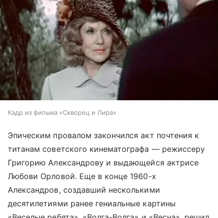
Кадр из фильма «Скворец и Лира»
Эпическим провалом закончился акт почтения к
титанам советского кинематографа — режиссеру
Григорию Александрову и выдающейся актрисе
Любови Орловой. Еще в конце 1960-х
Александров, создавший несколькими
десятилетиями ранее гениальные картины
«Веселые ребята», «Волга-Волга» и «Весна», решил