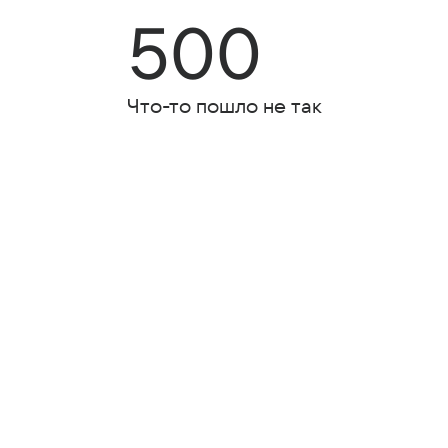
500
Что-то пошло не так