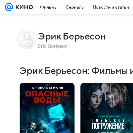
Фильмы
Сериалы
Новости и статьи
Эрик Берьесон
Eric Börjeson
Эрик Берьесон: Фильмы 