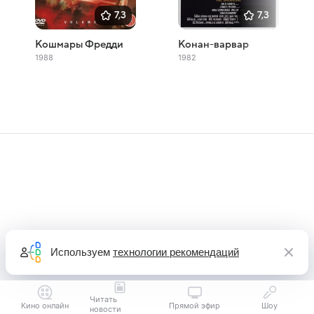
7,3
7,3
Кошмары Фредди
Конан-варвар
1988
1982
Используем
технологии рекомендаций
Читать
Кино онлайн
Прямой эфир
Шоу
новости