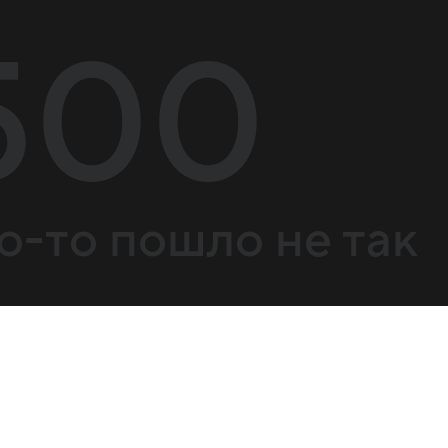
500
о-то пошло не так