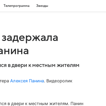
Телепрограмма
Звезды
 задержала
анина
ся в двери к местным жителям
ктера
Алексея Панина
. Видеоролик
лся в двери к местным жителям. Панин