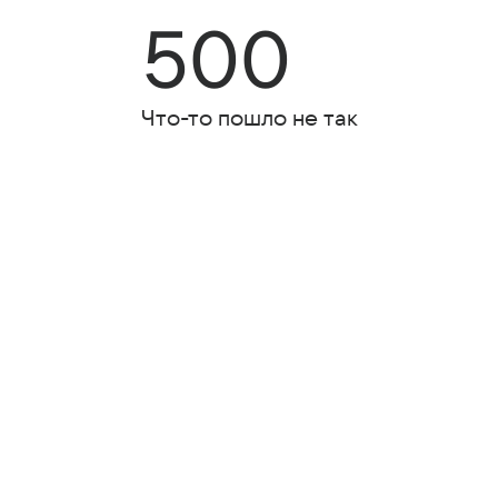
500
Что-то пошло не так