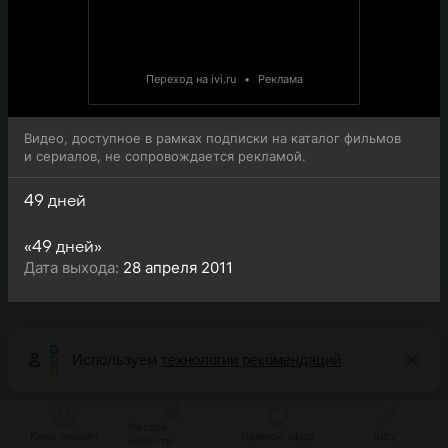
Переход на ivi.ru
•
Реклама
Видео, доступное в рамках подписки на каталог фильмов
и сериалов, не сопровождается рекламой.
49 дней
«49 дней»
Дата выхода:
28 апреля 2011
Используем
технологии рекомендаций
Читать
Кино онлайн
Прямой эфир
Шоу
новости