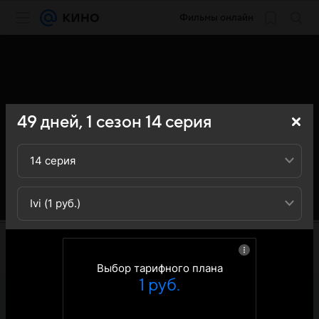
Фильмы онлайн
49 дней,
1
сезон
14
серия
14 серия
Ivi (1 руб.)
Выбор тарифного плана
1 руб.