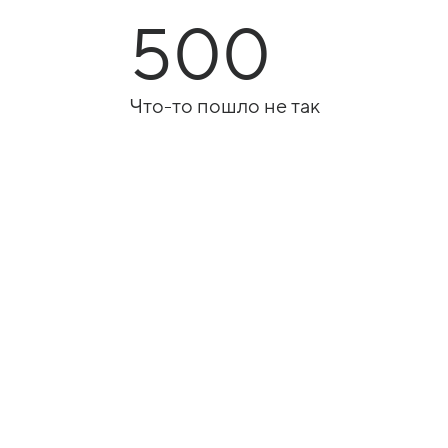
500
Что-то пошло не так