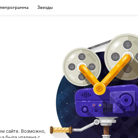
лепрограмма
Звезды
ем сайте. Возможно,
ца была удалена с