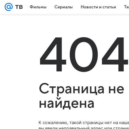
Фильмы
Сериалы
Новости и статьи
Те
404
Страница не
найдена
К сожалению, такой страницы нет на наш
вы ввели неправильный адрес или страни