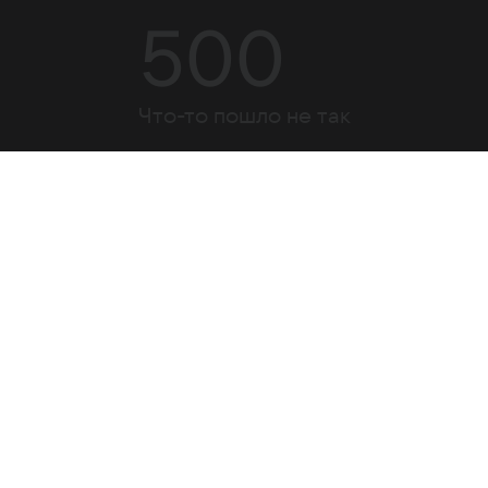
500
Что-то пошло не так