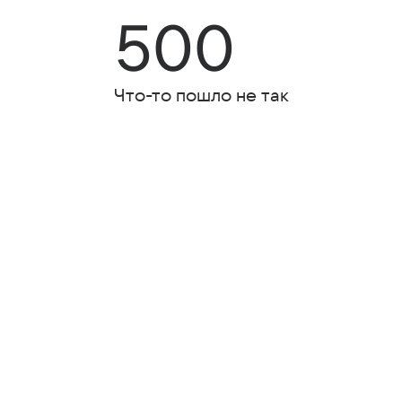
500
Что-то пошло не так