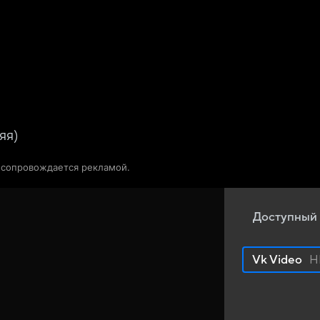
Телепрограмма
Звезды
яя)
о сопровождается рекламой.
Доступный 
Vk Video
H