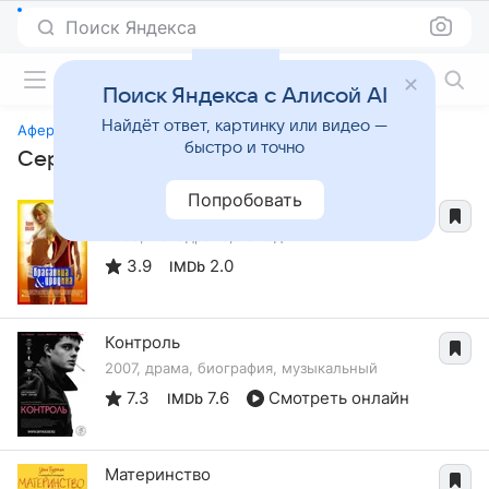
Поиск Яндекса
Фильмы онлайн
Поиск Яндекса с Алисой AI
Найдёт ответ, картинку или видео —
Афера
быстро и точно
Сериалы, похожие на «Афера»
Попробовать
Красавица и уродина
2008, мелодрама, комедия
3.9
2.0
IMDb
Контроль
2007, драма, биография, музыкальный
7.3
7.6
Смотреть онлайн
IMDb
Материнство