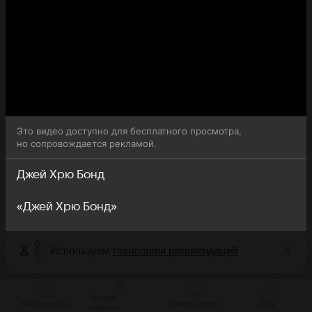
Это видео доступно для бесплатного просмотра,
но сопровождается рекламой.
Джей Хрю Бонд
«Джей Хрю Бонд»
Используем
технологии рекомендаций
Читать
Кино онлайн
Прямой эфир
Шоу
новости