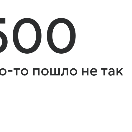
500
о-то пошло не так