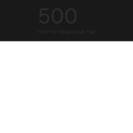
500
Что-то пошло не так