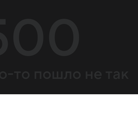
500
о-то пошло не так