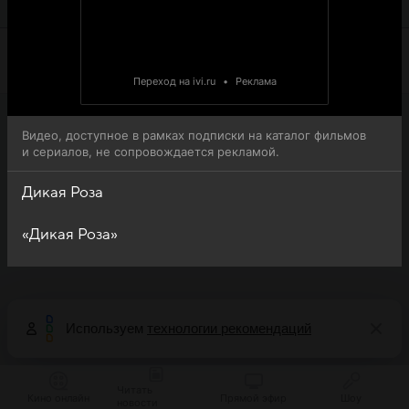
просмотра.
Переход на ivi.ru
•
Реклама
Видео, доступное в рамках подписки на каталог фильмов
и сериалов, не сопровождается рекламой.
Дикая Роза
«Дикая Роза»
Используем
технологии рекомендаций
Читать
Кино онлайн
Прямой эфир
Шоу
новости