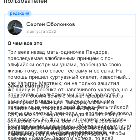
пользователей
Сергей Оболонков
3 августа 2022
О чем все это
Три века назад мать-одиночка Пандора,
преследуемая влюбленным принцем с по-
эльфийски острыми ушами, пообещала свою
жизнь тому, кто спасет ее саму и ее сына. На
помощь пришел куртуазный скелет, известный
как Капитан Мертвых; он не только защитил
Зачем смотреть
женщину и ребенка от навязчивого ухажера, но и
Зарубежные мультфильмы сейчас выходят в
подарил обоим вечную жизнь, превратив их в
российский прокат не так часто, поэтому
вампиров. В наши дни Пандора, мальчик и
появление на экранах этой франко-бельгийской
Капитан живут в особняке на берегу
ленты двухлетней давности — вполне себе повод
Средиземного моря, отгородившись от мира
для радости. Во Франции «Семейку монстров»
волшебным куполом. Вампиренок, формально
(оригинальное название — «Маленький вампир»)
все еще являющийся ребенком, тоскует в
Сфар населил вампирский особняк странными и
встретили тепло и даже номинировали на
изоляции и мечтает выбраться из дома, чтобы
смешными существами (трудно сказать,
премию «Сезар». Залогом успеха, по всей
завести новых друзей.