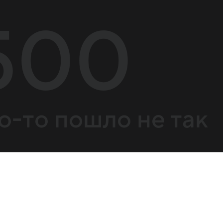
500
о-то пошло не так