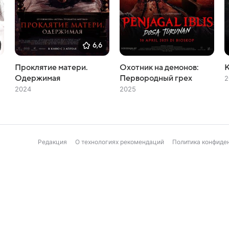
6,6
Проклятие матери.
Охотник на демонов:
К
Одержимая
Первородный грех
2
2024
2025
Редакция
О технологиях рекомендаций
Политика конфиде