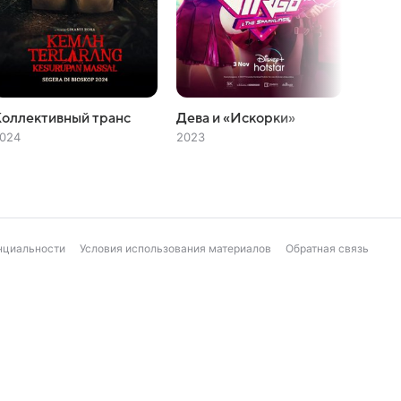
оллективный транс
Дева и «Искорки»
Галак
024
2023
2023
нциальности
Условия использования материалов
Обратная связь