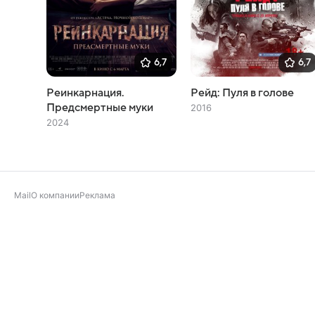
6,7
6,7
Реинкарнация.
Рейд: Пуля в голове
Предсмертные муки
2016
2024
Mail
О компании
Реклама