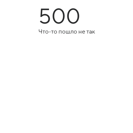
500
Что-то пошло не так