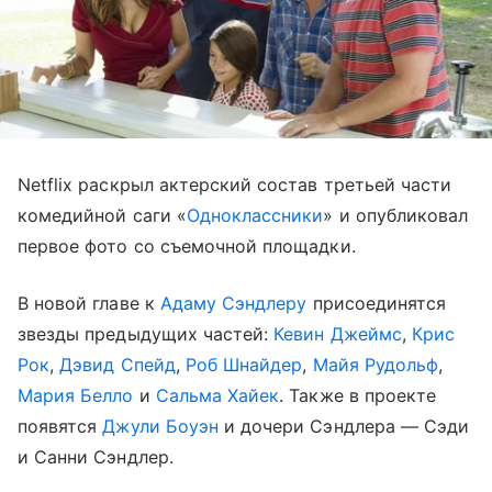
Netflix раскрыл актерский состав третьей части
комедийной саги «
Одноклассники
» и опубликовал
первое фото со съемочной площадки.
В новой главе к
Адаму Сэндлеру
присоединятся
звезды предыдущих частей:
Кевин Джеймс
,
Крис
Рок
,
Дэвид Спейд
,
Роб Шнайдер
,
Майя Рудольф
,
Мария Белло
и
Сальма Хайек
. Также в проекте
появятся
Джули Боуэн
и дочери Сэндлера — Сэди
и Санни Сэндлер.