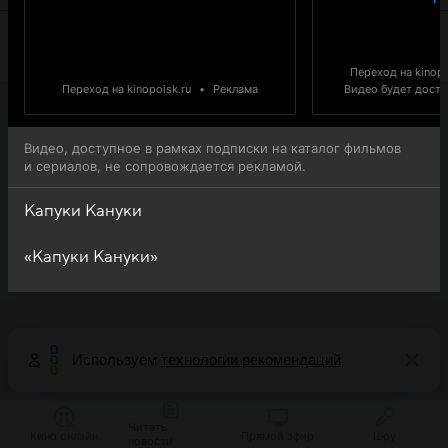
Переход на kinopo
Переход на kinopoisk.ru
•
Реклама
Видео будет доступ
Видео, доступное в рамках подписки на каталог фильмов
и сериалов, не сопровождается рекламой.
Капуки Кануки
«Капуки Кануки»
Используем
технологии рекомендаций
Читать
Кино онлайн
Прямой эфир
Шоу
новости