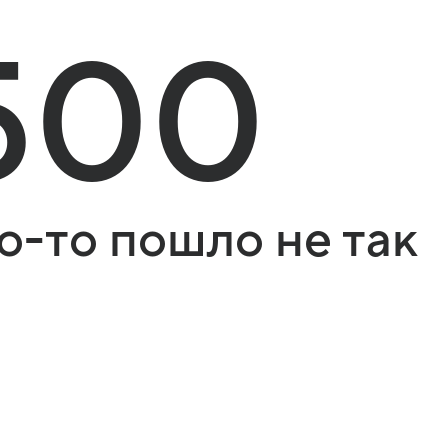
500
о-то пошло не так