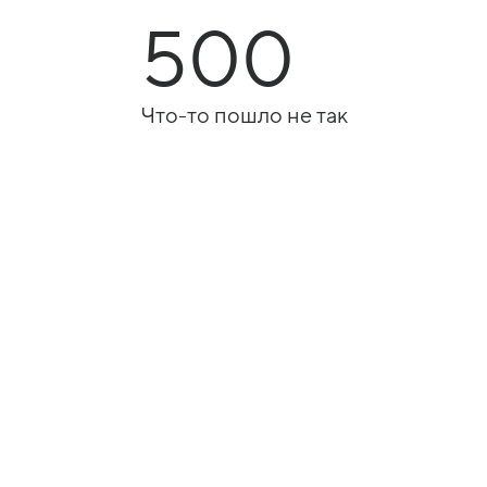
500
Что-то пошло не так