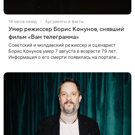
19 часов назад
Аргументы и факты
Умер режиссер Борис Конунов, снявший
фильм «Вам телеграмма»
Советский и молдавский режиссер и сценарист
Борис Конунов умер 7 августа в возрасте 79 лет.
Информация о его смерти появилась на портале
«Кино-Театр. Ру». О кончине кинематографиста
также сообщило Министерство