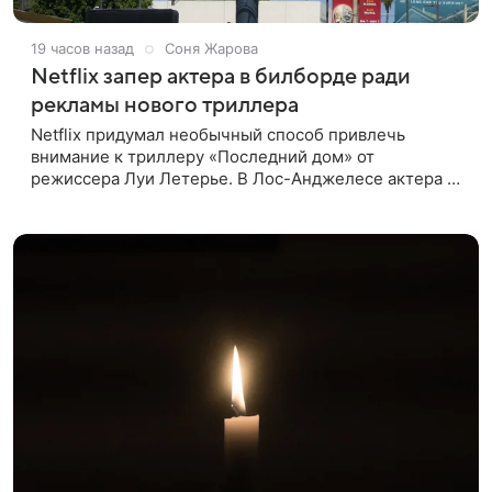
19 часов назад
Соня Жарова
Netflix запер актера в билборде ради
рекламы нового триллера
Netflix придумал необычный способ привлечь
внимание к триллеру «Последний дом» от
режиссера Луи Летерье. В Лос-Анджелесе актера на
два дня поселили внутри рекламного билборда,
оформленного как фасад жилого