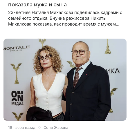
показала мужа и сына
23-летняя Наталья Михалкова поделилась кадрами с
семейного отдыха. Внучка режиссера Никиты
Михалкова показала, как проводит время с мужем
Артемом Степаненко и их полуторагодовалым
сыном Мишей. Среди прочих в
18 часов назад
Соня Жарова