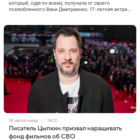
который, судя по всему, получилa от своего
позлюбленного Вани Дмитриенко. 17-летняя актриса
опубликовала в соцсетях фотографии с цветами и
подписала их словами: «Я
18 часов назад
ТАСС
Писатель Цыпкин призвал наращивать
фонд фильмов об СВО