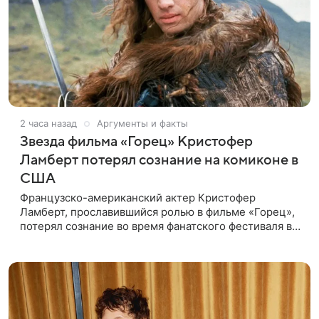
2 часа назад
Аргументы и факты
Звезда фильма «Горец» Кристофер
Ламберт потерял сознание на комиконе в
США
Французско-американский актер Кристофер
Ламберт, прославившийся ролью в фильме «Горец»,
потерял сознание во время фанатского фестиваля в
США. Об этом сообщил портал TMZ, материал
перевел aif.ru. Инцидент