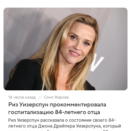
покинул кандидат искусств,
18 часов назад
Соня Жарова
Риз Уизерспун прокомментировала
госпитализацию 84-летнего отца
Риз Уизерспун рассказала о состоянии своего 84-
летнего отца Джона Дрейпера Уизерспуна, который