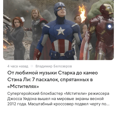
4 часа назад
Владимир Белозеров
От любимой музыки Старка до камео
Стэна Ли: 7 пасхалок, спрятанных в
«Мстителях»
Супергеройский блокбастер «Мстители» режиссера
Джосса Уидона вышел на мировые экраны весной
2012 года. Масштабный кроссовер подвел черту под
первой фазой медиафраншизы Marvel и заложил
основу для дальнейшего