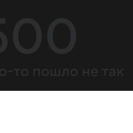
500
о-то пошло не так